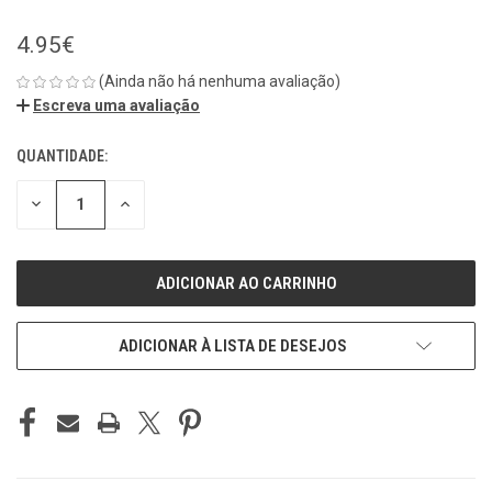
4.95€
(Ainda não há nenhuma avaliação)
Escreva uma avaliação
QUANTIDADE:
ESTOQUE
ATUAL:
REDUZIR
REDUZIR
QUANTIDADE
QUANTIDADE
DE
DE
UNDEFINED
UNDEFINED
ADICIONAR À LISTA DE DESEJOS