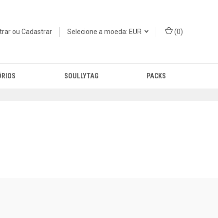
trar
ou
Cadastrar
Selecione a moeda: EUR
(
0
)
ÓRIOS
SOULLYTAG
PACKS