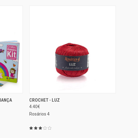
ONAR AO
SELECIONAR
RIANÇA
CROCHET - LUZ
EXIBIÇÃO RÁPIDA
RINHO
OPÇÕES
4.40€
Comparar
Rosários 4