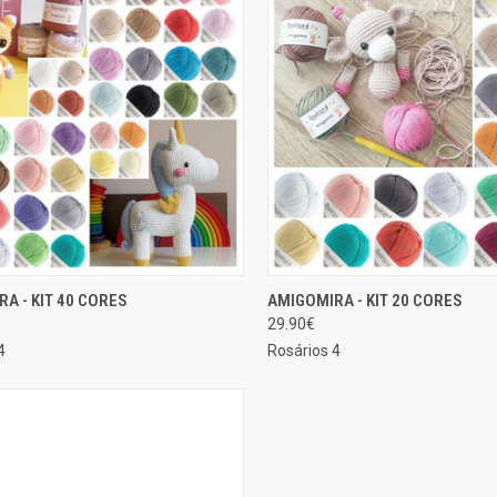
SELECIONAR
SELE
A - KIT 40 CORES
AMIGOMIRA - KIT 20 CORES
ÃO RÁPIDA
EXIBIÇÃO RÁPIDA
OPÇÕES
OP
29.90€
rar
Comparar
4
Rosários 4