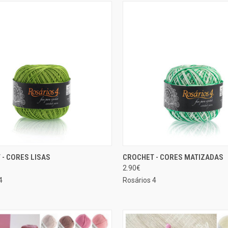
SELECIONAR
SELE
- CORES LISAS
CROCHET - CORES MATIZADAS
ÃO RÁPIDA
EXIBIÇÃO RÁPIDA
OPÇÕES
OP
2.90€
rar
Comparar
4
Rosários 4