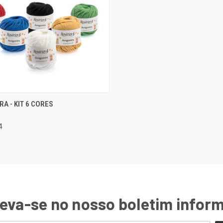
SELECIONAR
A - KIT 6 CORES
ÃO RÁPIDA
OPÇÕES
rar
4
eva-se no nosso boletim infor