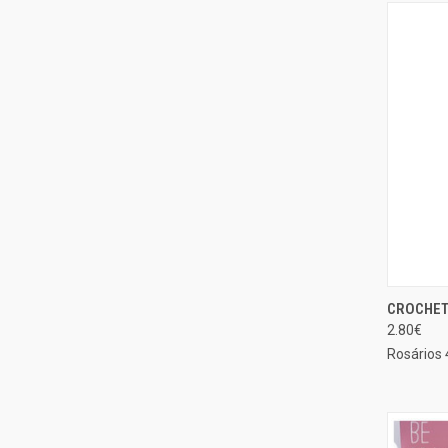
CROCHET 
EXIBIÇ
2.80€
Compa
Rosários 