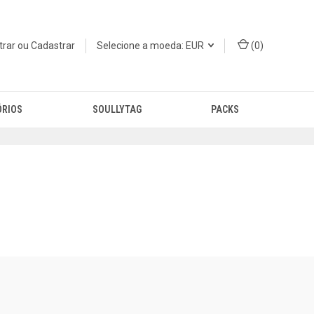
trar
ou
Cadastrar
Selecione a moeda: EUR
(
0
)
ÓRIOS
SOULLYTAG
PACKS