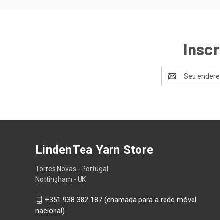
Inscr
Endereço
de
email
LindenTea Yarn Store
Torres Novas - Portugal
Nottingham - UK
+351 938 382 187 (chamada para a rede móvel
nacional)