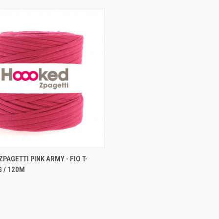
ADICIONAR AO
PAGETTI PINK ARMY - FIO T-
O RÁPIDA
CARRINHO
G / 120M
ar