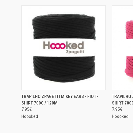
ADICIONAR AO
TRAPILHO ZPAGETTI MIKEY EARS - FIO T-
TRAPILHO Z
EXIBIÇÃO RÁPIDA
EXIBIÇÃ
CARRINHO
SHIRT 700G / 120M
SHIRT 700
Comparar
Compar
7.95€
7.95€
Hoooked
Hoooked