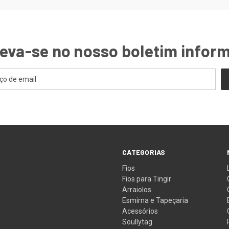
eva-se no nosso boletim infor
CATEGORIAS
Fios
Fios para Tingir
Arraiolos
Esmirna e Tapeçaria
Acessórios
Soullytag