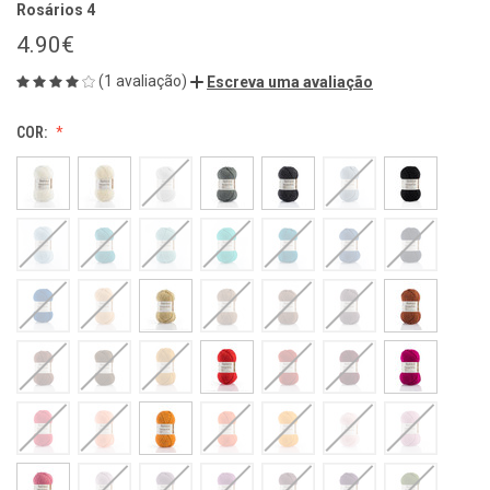
Rosários 4
4.90€
(1 avaliação)
Escreva uma avaliação
COR: