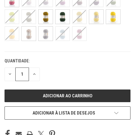
QUANTIDADE:
ESTOQUE
ATUAL:
REDUZIR
REDUZIR
QUANTIDADE
QUANTIDADE
DE
DE
UNDEFINED
UNDEFINED
ADICIONAR À LISTA DE DESEJOS