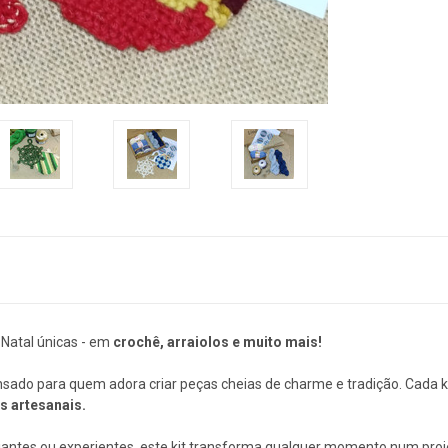
 Natal únicas - em
crochê, arraiolos e muito mais!
nsado para quem adora criar peças cheias de charme e tradição. Cada ki
 artesanais.
antes ou experientes, este kit transforma qualquer momento num projec