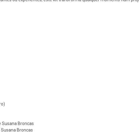
ro)
 de Susana Broncas
e Susana Broncas