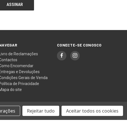
NAVEGAR
CONECTE-SE CONOSCO
Livro de Reclamações
Contactos
Como Encomendar
Entregas e Devoluções
Condições Gerais de Venda
Política de Privacidade
Mapa do site
urações
Rejeitar tudo
Aceitar todos os cookies
© 2026 LindenTea Yarn Store