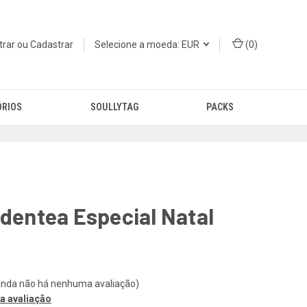
trar
ou
Cadastrar
Selecione a moeda: EUR
(
0
)
ÓRIOS
SOULLYTAG
PACKS
ndentea Especial Natal
inda não há nenhuma avaliação)
a avaliação