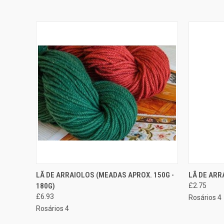
SELECIONAR
LÃ DE ARRAIOLOS (MEADAS APROX. 150G -
LÃ DE ARR
EXIBIÇÃO RÁPIDA
EXIBIÇÃ
OPÇÕES
180G)
£2.75
£6.93
Rosários 4
Rosários 4