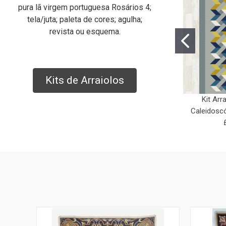
pura lã virgem portuguesa Rosários 4;
tela/juta; paleta de cores; agulha;
revista ou esquema.
Kits de Arraiolos
Kit Arr
Caleidoscó