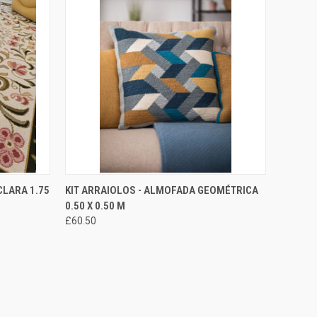
ONAR AO
SELECIONAR
CLARA 1.75
KIT ARRAIOLOS - ALMOFADA GEOMÉTRICA
EXIBIÇÃO RÁPIDA
RINHO
OPÇÕES
0.50 X 0.50 M
£60.50