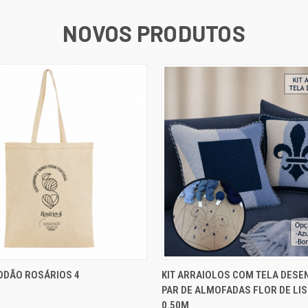
NOVOS PRODUTOS
ADICIONAR AO
SELE
ODÃO ROSÁRIOS 4
KIT ARRAIOLOS COM TELA DESE
O RÁPIDA
EXIBIÇÃO RÁPIDA
CARRINHO
OP
PAR DE ALMOFADAS FLOR DE LIS 
0.50M