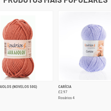
SELECIONAR
SELE
AIOLOS (NOVELOS 50G)
CARÍCIA
O RÁPIDA
EXIBIÇÃO RÁPIDA
OPÇÕES
OP
£2.97
Rosários 4