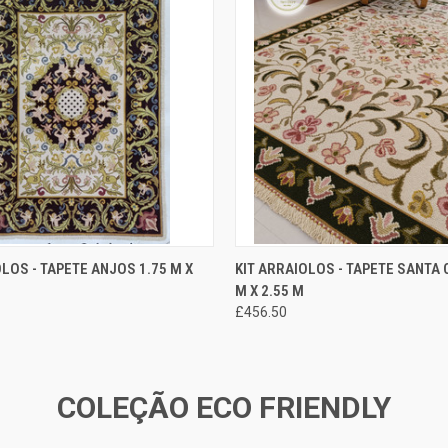
ADICIONAR AO
ADICI
OLOS - TAPETE ANJOS 1.75 M X
KIT ARRAIOLOS - TAPETE SANTA 
O RÁPIDA
EXIBIÇÃO RÁPIDA
CARRINHO
CAR
M X 2.55 M
£456.50
COLEÇÃO ECO FRIENDLY