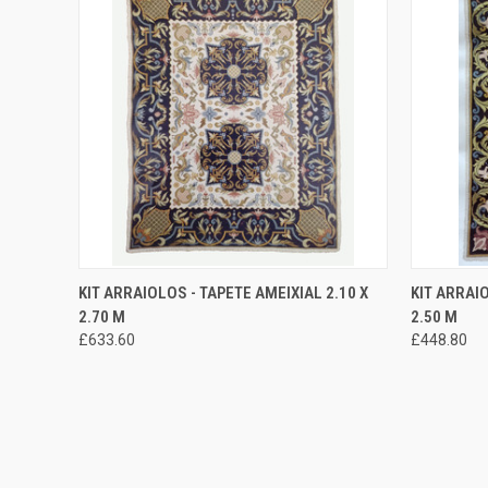
ADICIONAR AO
KIT ARRAIOLOS - TAPETE AMEIXIAL 2.10 X
KIT ARRAI
EXIBIÇÃO RÁPIDA
EXIBIÇÃ
CARRINHO
2.70 M
2.50 M
£633.60
£448.80