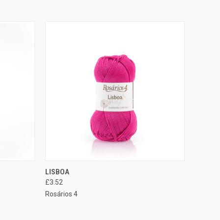
CIONAR
SELECIONAR
LISBOA
EXIBIÇÃO RÁPIDA
ÇÕES
OPÇÕES
£3.52
Rosários 4