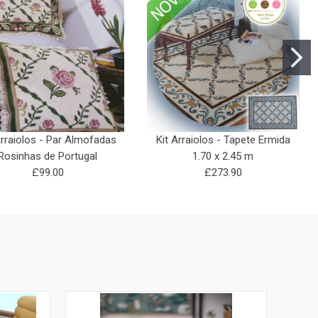
Arraiolos - Par Almofadas
Kit Arraiolos - Tapete Ermida
Rosinhas de Portugal
1.70 x 2.45 m
£99.00
£273.90