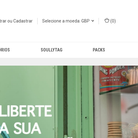
trar
ou
Cadastrar
Selecione a moeda: GBP
(
0
)
ÓRIOS
SOULLYTAG
PACKS