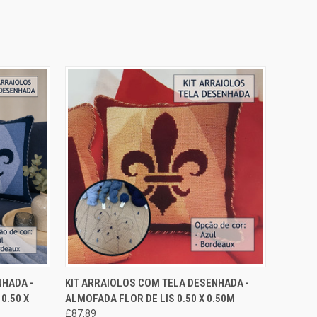
CIONAR
SELECIONAR
NHADA -
KIT ARRAIOLOS COM TELA DESENHADA -
EXIBIÇÃO RÁPIDA
ÇÕES
OPÇÕES
0.50 X
ALMOFADA FLOR DE LIS 0.50 X 0.50M
£87.89