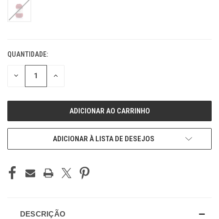
QUANTIDADE:
ESTOQUE
ATUAL:
REDUZIR
REDUZIR
QUANTIDADE
QUANTIDADE
DE
DE
UNDEFINED
UNDEFINED
ADICIONAR À LISTA DE DESEJOS
DESCRIÇÃO