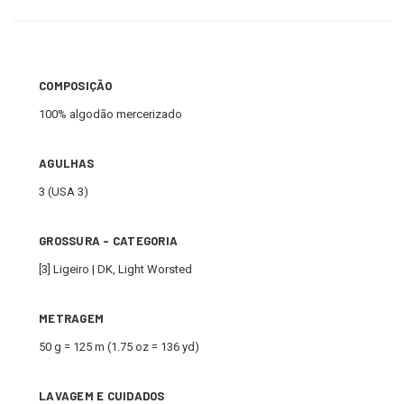
COMPOSIÇÃO
100% algodão mercerizado
AGULHAS
3 (USA 3)
GROSSURA - CATEGORIA
[3] Ligeiro | DK, Light Worsted
METRAGEM
50 g = 125 m (1.75 oz = 136 yd)
LAVAGEM E CUIDADOS