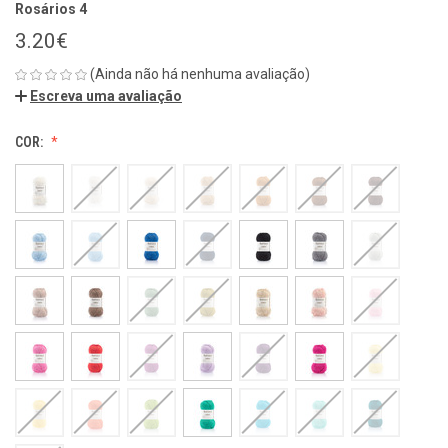
Rosários 4
3.20€
(Ainda não há nenhuma avaliação)
Escreva uma avaliação
COR: