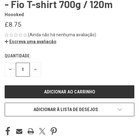
- Fio T-shirt 700g / 120m
Hoooked
£8.75
(Ainda não há nenhuma avaliação)
Escreva uma avaliação
QUANTIDADE:
ESTOQUE
ATUAL:
REDUZIR
REDUZIR
QUANTIDADE
QUANTIDADE
DE
DE
UNDEFINED
UNDEFINED
ADICIONAR À LISTA DE DESEJOS