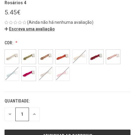
Rosários 4
5.45€
(Ainda não há nenhuma avaliação)
Escreva uma avaliação
COR:
QUANTIDADE:
ESTOQUE
ATUAL:
REDUZIR
REDUZIR
QUANTIDADE
QUANTIDADE
DE
DE
UNDEFINED
UNDEFINED