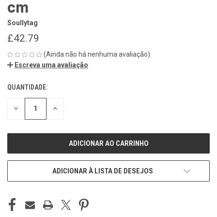
cm
Soullytag
£42.79
(Ainda não há nenhuma avaliação)
Escreva uma avaliação
QUANTIDADE:
ESTOQUE
ATUAL:
REDUZIR
REDUZIR
QUANTIDADE
QUANTIDADE
DE
DE
UNDEFINED
UNDEFINED
ADICIONAR À LISTA DE DESEJOS