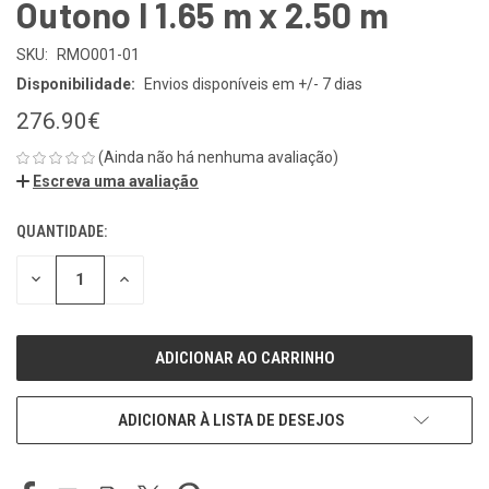
Outono I 1.65 m x 2.50 m
SKU:
RMO001-01
Disponibilidade:
Envios disponíveis em +/- 7 dias
276.90€
(Ainda não há nenhuma avaliação)
Escreva uma avaliação
QUANTIDADE:
ESTOQUE
ATUAL:
REDUZIR
REDUZIR
QUANTIDADE
QUANTIDADE
DE
DE
UNDEFINED
UNDEFINED
ADICIONAR À LISTA DE DESEJOS