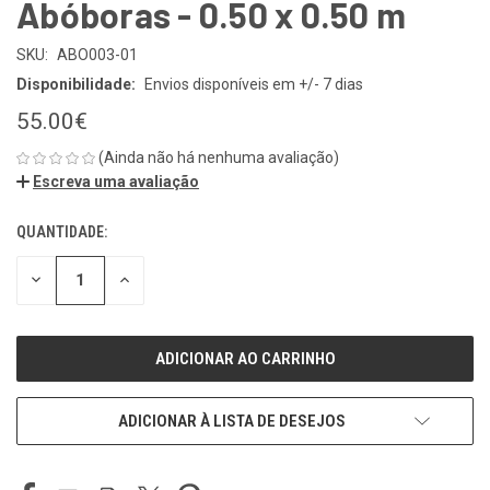
Abóboras - 0.50 x 0.50 m
SKU:
ABO003-01
Disponibilidade:
Envios disponíveis em +/- 7 dias
55.00€
(Ainda não há nenhuma avaliação)
Escreva uma avaliação
QUANTIDADE:
ESTOQUE
ATUAL:
REDUZIR
REDUZIR
QUANTIDADE
QUANTIDADE
DE
DE
UNDEFINED
UNDEFINED
ADICIONAR À LISTA DE DESEJOS