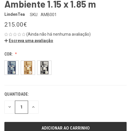
Ambiente 1.15 x 1.85 m
LindenTea
SKU:
AMB001
215.00€
(Ainda não há nenhuma avaliação)
Escreva uma avaliação
COR:
QUANTIDADE:
ESTOQUE
ATUAL:
REDUZIR
REDUZIR
QUANTIDADE
QUANTIDADE
DE
DE
UNDEFINED
UNDEFINED