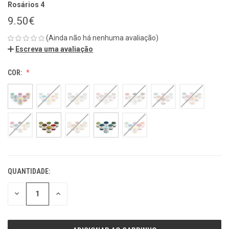
Rosários 4
9.50€
(Ainda não há nenhuma avaliação)
Escreva uma avaliação
COR:
QUANTIDADE:
ESTOQUE
ATUAL:
REDUZIR
REDUZIR
QUANTIDADE
QUANTIDADE
DE
DE
UNDEFINED
UNDEFINED