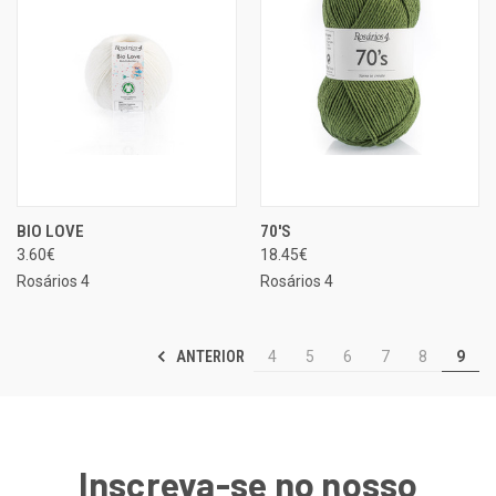
BIO LOVE
70'S
3.60€
18.45€
Rosários 4
Rosários 4
ANTERIOR
4
5
6
7
8
9
Inscreva-se no nosso