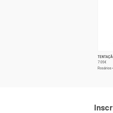
TENTAÇÃ
EXIBIÇ
7.05€
Compa
Rosários 
Inscr