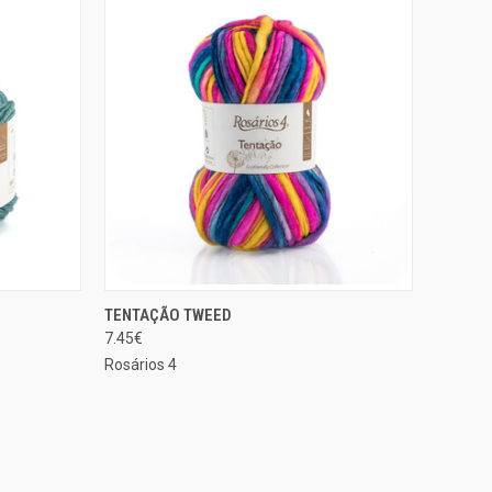
CIONAR
SELECIONAR
TENTAÇÃO TWEED
EXIBIÇÃO RÁPIDA
ÇÕES
OPÇÕES
7.45€
Comparar
Rosários 4