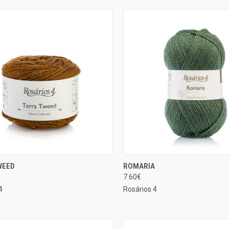
SELECIONAR
SELE
WEED
ROMARIA
ÃO RÁPIDA
EXIBIÇÃO RÁPIDA
OPÇÕES
OP
7.60€
rar
Comparar
4
Rosários 4