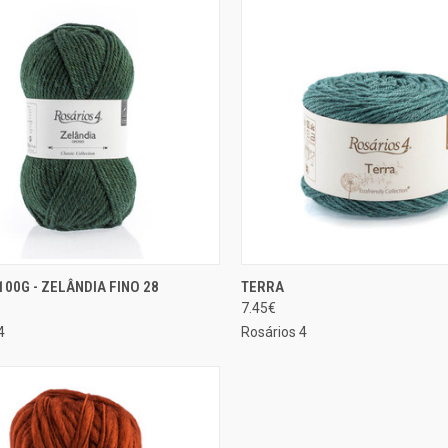
ADICIONAR AO
SELE
 100G - ZELÂNDIA FINO 28
TERRA
ÃO RÁPIDA
EXIBIÇÃO RÁPIDA
CARRINHO
OP
7.45€
rar
Comparar
4
Rosários 4