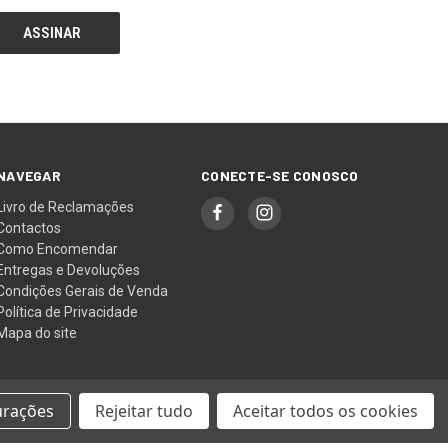
NAVEGAR
CONECTE-SE CONOSCO
Livro de Reclamações
Contactos
Como Encomendar
Entregas e Devoluções
Condições Gerais de Venda
Política de Privacidade
Mapa do site
urações
Rejeitar tudo
Aceitar todos os cookies
© 2026 LindenTea Yarn Store