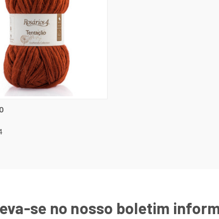
SELECIONAR
O
ÃO RÁPIDA
OPÇÕES
rar
4
eva-se no nosso boletim infor