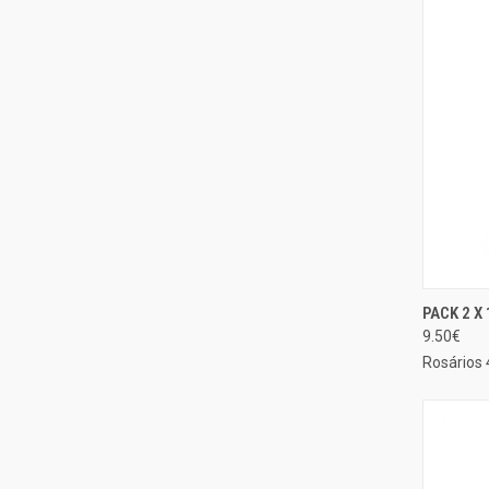
PACK 2 X
EXIBIÇ
9.50€
Compa
Rosários 