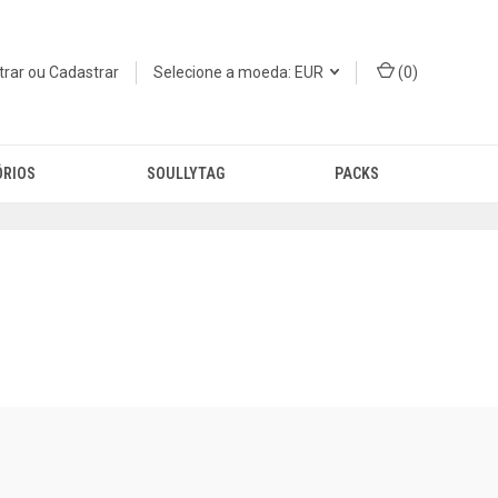
trar
ou
Cadastrar
Selecione a moeda: EUR
(
0
)
ÓRIOS
SOULLYTAG
PACKS