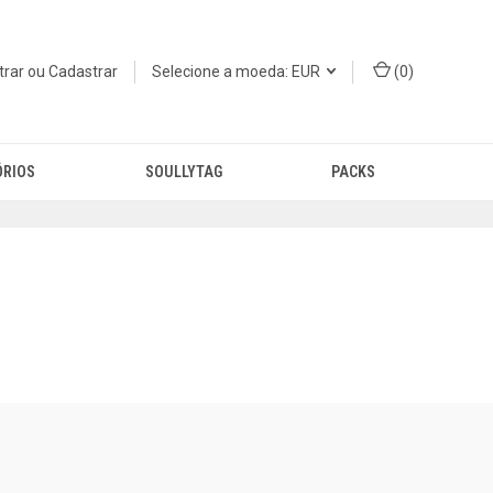
trar
ou
Cadastrar
Selecione a moeda: EUR
(
0
)
ÓRIOS
SOULLYTAG
PACKS